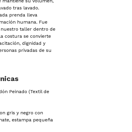
ie mantiene su volumen,
avado tras lavado.
da prenda lleva
rmación humana. Fue
nuestro taller dentro de
la costura se convierte
citación, dignidad y
ersonas privadas de su
cnicas
dón Peinado (Textil de
n gris y negro con
o mate, estampa pequeña