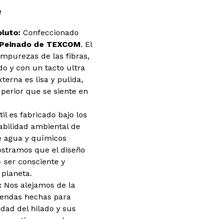
e
luto:
Confeccionado
ón Peinado de TEXCOM
. El
impurezas de las fibras,
do y con un tacto ultra
xterna es lisa y pulida,
erior que se siente en
til es fabricado bajo los
abilidad ambiental de
 agua y químicos
stramos que el diseño
ser consciente y
 planeta.
:
Nos alejamos de la
rendas hechas para
idad del hilado y sus