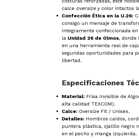
costuras reforzadas, este hood
calce
oversize
y color intactos l
Confección Ética en la U.26:
Ca
consigo un mensaje de transfo
íntegramente confeccionada en 
la
Unidad 26 de Olmos
, donde 
en una herramienta real de capa
segundas oportunidades para p
libertad.
Especificaciones Té
Material:
Frisa Invisible de Algo
alta calidad TEXCOM).
Calce:
Oversize Fit / Unisex.
Detalles:
Hombros caídos, cordo
puntera plástica, ojalillo negr
en el pecho y manga izquierda.